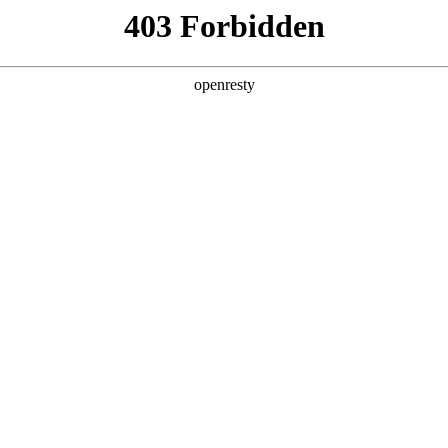
首页
关于我们
新闻与活动
资料
DCs)
生物大分子
多肽和寡核苷酸
产品
技术平
ADC 载荷-连接子
，拥有深厚的研发积淀：涵盖 80+ 库存
载荷
、400+ 库存连接
式服务。