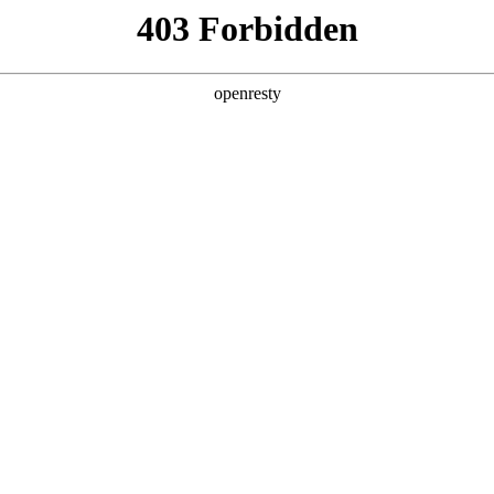
首页
关于我们
新闻与活动
资料
DCs)
生物大分子
多肽和寡核苷酸
产品
技术平