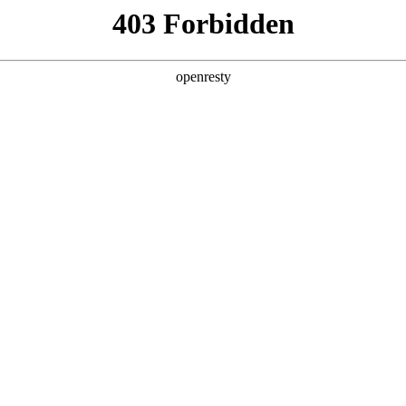
首页
关于我们
新闻与活动
资料
DCs)
生物大分子
多肽和寡核苷酸
产品
技术平
工艺开发和生产
开发和生产